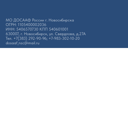
МО ДОСААФ России г. Новосибирска
ОГРН: 1105400002036
ИНН: 5406570730 КПП 540601001
630007, г. Новосибирск, ул. Свердлова, д.27А
Тел. +7(383) 292-90-96; +7-983-302-10-20
dosaaf_nsc@mail.ru